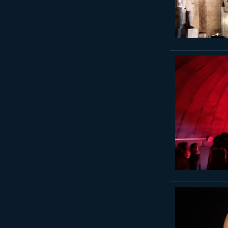
________________
________________