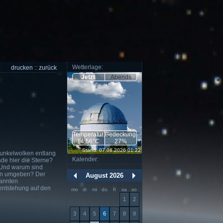
Wetterlage:
drucken
::
zurück
Jetzt
Abends
Temperatur:
Bedeckung:
14,56°C
27%
Stand: 07.08.2026 01:22
Dunkelwolken entlang
Kalender:
de hier die Sterne?
? Und warum sind
eln umgeben? Der
August 2026
kannten
nentstehung auf den
mo
di
mi
do
fr
sa
so
1
2
3
4
5
6
7
8
9