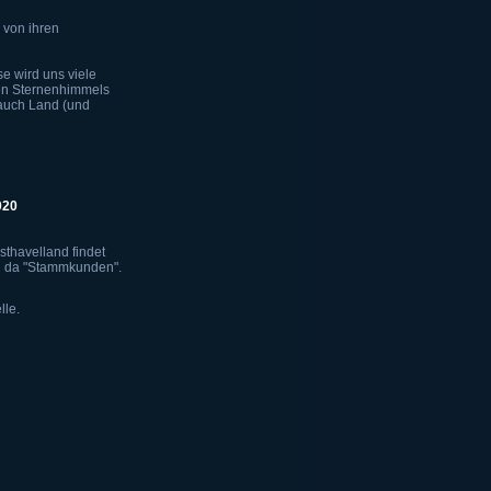
 von ihren
se wird uns viele
en Sternenhimmels
 auch Land (und
020
sthavelland findet
ind da "Stammkunden".
lle.