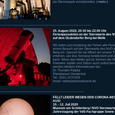
als Sternenpark vorzubereiten.
(-mehr-)
___________________________________________________
25. August 2020, 20:30 bis 22:00 Uhr
Ferienpassaktion an der Sternwarte des 
auf dem OLdendorfer Berg bei Melle
Wir laden zum Ausklang der Ferien alle Fer
einem Besuch auf der Sternwarte des NVO a
Berg ein. Speziell für sie öffnen wir unsere 
erfahren, wie das Teleskop funktioniert un
kann. Wenn das Wetter gut ist, können der 
Planeten Jupiter und Saturn auch selbst beo
werden.Weitere Informationen bei:
Dr. Thorsten Ratzka
Planetarium Osnabrück
Tel.: 0541-3237026
email: ratzka(at)osnabrueck.de
_______________________________________________
FÄLLT LEIDER WEGEN DEN CORONA-
AUS!
10. - 12. Juli 2020
Museum am Schölerberg / NVO Sternwart
Jahrestagung der
VdS-Fachgruppe Sonne