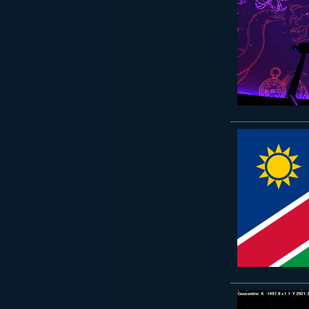
________________
________________