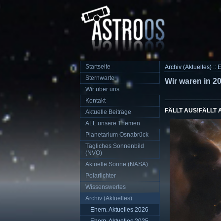
Startseite
Archiv (Aktuelles)
::
E
Sternwarte
Wir waren in 20
Wir über uns
________________
Kontakt
FÄLLT AUS!
FÄLLT 
Aktuelle Beiträge
ALL unsere Themen
Planetarium Osnabrück
Tägliches Sonnenbild
(NVO)
Aktuelle Sonne (NASA)
Polarlichter
Wissenswertes
Archiv (Aktuelles)
Ehem. Aktuelles 2026