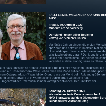
___________________________________________________
FÄLLT LEIDER WEGEN DEN CORONA-
AUS!
Freitag, 30. Oktober 2020
Museum am Schölerberg
Der Mond - unser stiller Begleiter
Vortrag von Albrecht Düntsch
Vor fünfzig Jahren gingen die ersten Mens
spazieren und betraten zum ersten Mal ein
Himmelskörper. Damit erfüllten sie einen Me
Was fasziniert uns daran? Der Mond ist das 
Objekt am Nachthimmel. Bei seiner gleich
verändert er dabei ständig seine sichtbare F
upt dazu, dass ein so großes Objekt die Erde umkreist? Welchen Einfluss hat die
en und auf uns Menschen? Wäre Leben ohne den Mond auf der Erde überhaupt en
inem Osterparadoxon? Was ist der Grund, dass der Mond beim Aufgang größer ersc
Mond so hell, obwohl er in Wahrheit eine dunkelgraue Oberfläche hat?
Fragen wird der Referent in seinem Vortrag beantworten. Der Eintritt ist frei.
___________________________________________________
Samstag, 24. Oktober 2020
Wir wollen es trotz Corona versuchen!
NVO Sternwarte auf dem Oldendorfer Ber
Bundesweiter Astronomietag