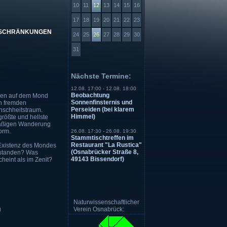
10
11
12
13
14
15
16
17
18
19
20
21
22
23
BESCHRÄNKUNGEN
24
25
26
27
28
29
30
31
Nächste Termine:
12.08. 17:00 - 12.08. 18:00
Beobachtung
chen auf dem Mond
Sonnenfinsternis und
en fremden
Perseiden (bei klarem
nschheitstraum.
Himmel)
größte und hellste
mäßigen Wanderung
orm.
26.08. 17:30 - 26.08. 19:30
Stammtischtreffen im
Restaurant "La Rustica"
 Existenz des Mondes
(Osnabrücker Straße 8,
tstanden? Was
49143 Bissendorf)
heint als im Zenit?
Naturwissenschaftlicher
g
Verein Osnabrück: