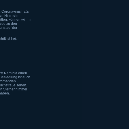
s Coronavirus hat's
klen Himmeln
tten, können wir im
fzug zu den
uns auf der
tt ist frei.
tzt Namibia einen
Besiedlung ist auch
 vorhanden.
lchstraße sehen.
en Sternenhimmel
 haben.