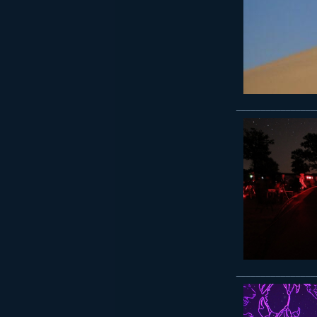
________________
________________