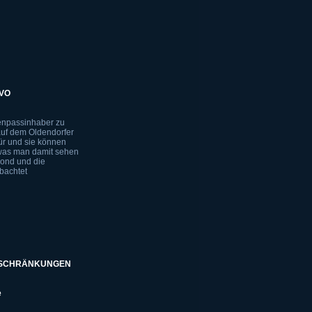
NVO
ienpassinhaber zu
uf dem Oldendorfer
Tür und sie können
d was man damit sehen
Mond und die
bachtet
BESCHRÄNKUNGEN
e