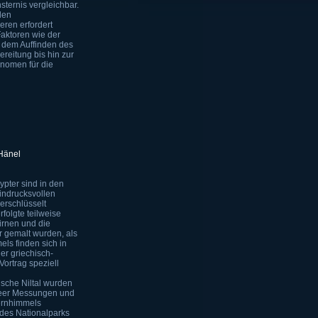
sternis vergleichbar.
den
eren erfordert
Faktoren wie der
 dem Auffinden des
ereitung bis hin zur
onomen für die
Hänel
pter sind in den
indrucksvollen
erschlüsselt
folgte teilweise
irnen und die
r gemalt wurden, als
ls finden sich in
er griechisch-
Vortrag speziell
sche Niltal wurden
Meer Messungen und
ernhimmels
des Nationalparks