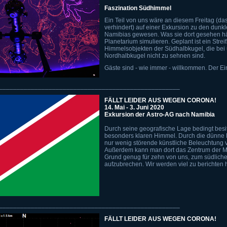
Faszination Südhimmel
Ein Teil von uns wäre an diesem Freitag (da
verhindert) auf einer Exkursion zu den dun
Namibias gewesen. Was sie dort gesehen hä
Planetarium simulieren. Geplant ist ein Strei
Himmelsobjekten der Südhalbkugel, die bei 
Nordhalbkugel nicht zu sehnen sind.
Gäste sind - wie immer - willkommen. Der Eintri
___________________________________________________
FÄLLT LEIDER AUS WEGEN CORONA!
14. Mai - 3. Juni 2020
Exkursion der Astro-AG nach Namibia
Durch seine geografische Lage bedingt besi
besonders klaren Himmel. Durch die dünne 
nur wenig störende künstliche Beleuchtung
Außerdem kann man dort das Zentrum der Mi
Grund genug für zehn von uns, zum südlich
aufzubrechen. Wir werden viel zu berichten
___________________________________________________
FÄLLT LEIDER AUS WEGEN CORONA!