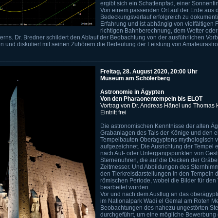
ergibt sich ein Schattenpfad, einer Sonnenfin
Von einem passenden Ort auf der Erde aus 
Bedeckungsverlauf erfolgreich zu dokumenti
Erfahrung und ist abhängig von vielfältigen 
richtigen Bahnberechnung, dem Wetter oder
terns. Dr. Bredner schildert den Ablauf der Beobachtung von der ausführlichen Vorb
 und diskutiert mit seinen Zuhörern die Bedeutung der Leistung von Amateurastr
___________________________________________________
Freitag, 28. August 2020, 20:00 Uhr
Museum am Schölerberg
Astronomie in Ägypten
Von den Pharaonentempeln bis ELOT
Vortrag von Dr. Andreas Hänel und Thomas 
Eintritt frei
Die astronomischen Kenntnisse der alten Ägy
Grabanlagen des Tals der Könige und den e
Tempelbauten Oberägyptens mythologisch v
aufgezeichnet. Die Ausrichtung der Tempel er
nach Auf- oder Untergangspunkten von Gest
Sternenuhren, die auf die Decken der Gräbe
Zeitmesser. Und Abbildungen des Sternhimme
den Tierkreisdarstellungen in den Tempeln d
römischen Periode, wobei die Bilder für den 
bearbeitet wurden.
Vor und nach dem Ausflug an das oberägypti
im Nationalpark Wadi el Gemal am Roten 
Beobachtungen des nahezu ungestörten St
durchgeführt, um eine mögliche Bewerbung 