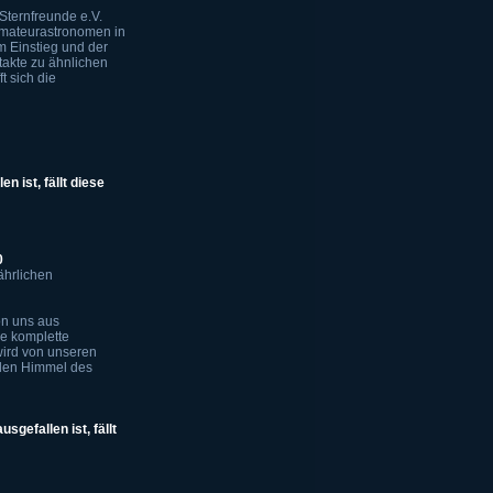
Sternfreunde e.V.
Amateurastronomen in
m Einstieg und der
takte zu ähnlichen
t sich die
n ist, fällt diese
0
ährlichen
von uns aus
e komplette
wird von unseren
nklen Himmel des
gefallen ist, fällt