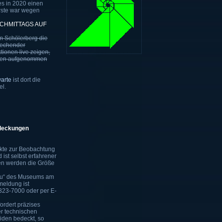
es in 2020 einen
rste war wegen
CHMITTAGS AUF
 Schölerberg die
rechender
ionen live zeigen,
kopen aufgenommen
warte
ist dort die
el.
deckungen
jekte zur Beobachtung
ist selbst erfahrener
gen werden die Größe
Bau“ des Museums am
nmeldung ist
 323-7000 oder per E-
rdert präzises
er technischen
iden bedeckt, so