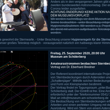
Anders als in den vergangenen Jahren gibt 
zweiten bundesweiten Astronomietag. Der e
Corona leider ausgefallen.
ACHTUNG ÄNDERUNG! KEINE AKTION NA
DEM MUSEUMSVORPLATZ!
Wir werden nachmittags vor dem Museum am
Sonne beobachten - unter Beachtung entsp
Hygienemaßnahmen. Wir werden u.a. Projekt
die direkt mit unseren aufgebauten Teles
werden.
ie gewohnt die Sternwarte. - Unter Beachtung unserer
Hygieneregeln für die Stern
ser großes Teleskop möglich - vorausgesetzt natürlich ein halbwegs klarer Himm
___________________________________________________
Freitag, 25. September 2020, 20:00 Uhr
Museum am Schölerberg
Amateurastronomen beobachten Sternbe
Vortrag von Dr. Eberhard Bredner
Der Referent koordiniert internationale Pro
von Sternbedeckungen durch Asteroiden und 
„Schattenjäger“. Mithilfe solcher Bedeckun
und Form von Kleinplaneten bestimmt.
Der Vortrag findet im Tagungsraum „unter.
Schölerberg statt. Der Eintritt ist frei. Eine A
erforderlich unter der Telefonnummer 0541/
Mail an info@museum-am-schoelerberg.de
Die Beobachtung von Sternbedeckungen erfo
Arbeiten und einen perfekten Umgang mit d
Ausrüstung. Wird ein Stern von einem Astero