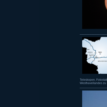
________________
Teleskopen, Fotostat
Westhavellandes zu b
________________