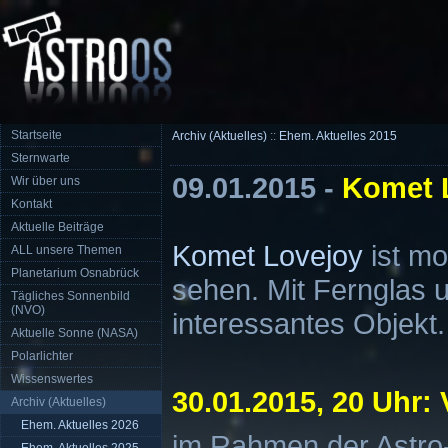
Startseite
Archiv (Aktuelles)
::
Ehem. Aktuelles 2015
Sternwarte
09.01.2015 -
Komet 
Wir über uns
Kontakt
Aktuelle Beiträge
Komet Lovejoy
ist m
ALL unsere Themen
Planetarium Osnabrück
sehen. Mit Fernglas 
Tägliches Sonnenbild
(NVO)
interessantes Objekt.
Aktuelle Sonne (NASA)
Polarlichter
Wissenswertes
30.01.2015, 20 Uhr: 
Archiv (Aktuelles)
Ehem. Aktuelles 2026
im Rahmen der Astr