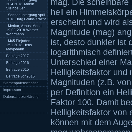
mag. Die scheinbare H
Sonnenuntergang
20.4.2018, Martin
Steinbeißer
hell ein Himmelskörp
Sonnenuntergang April
2018, Jörg Große-Kracht
erscheint und wird al
Merkur, Venus, Mond,
Magnitude (mag) ange
19-03-2018-Werner-
Wöhrmann
ist, desto dunkler ist
M45 Plejaden,
15.1.2018, Jens
Meyjohann
logarithmisch definier
Beiträge 2017
Unterschied einer Ma
Beiträge 2016
Helligkeitsfaktor und n
Beiträge 2015
Beiträge vor 2015
Magnituden (z.B. von
Sternenpatenschaften
per Definition ein He
Impressum
Datenschutzerklärung
Faktor 100. Damit be
Helligkeitsfaktor von
können mit dem Auge 