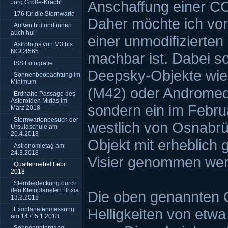
Anschaffung einer C
Jörg Große-Kracht
176 für die Sternwarte
Daher möchte ich vor
Außen hui und innen
auch hui
einer unmodifizierte
Astrofotos von M3 bis
NGC4565
machbar ist. Dabei so
ISS Fotografie
Deepsky-Objekte wie
Sonnenbeobachtung im
Minimum
(M42) oder Andromed
Erdnahe Passage des
Asteroiden Midas im
sondern ein im Febr
März 2018
Sternwartenbesuch der
westlich von Osnabrü
Ursulaschule am
20.4.2018
Objekt mit erheblich 
Astronomietag am
24.3.2018
Visier genommen wer
Quallennebel Febr.
2018
Sternbedeckung durch
den Kleinplaneten Brixia
Die oben genannten O
13.2.2018
Exoplanetenmessung
Helligkeiten von etw
am 14./15.1.2018