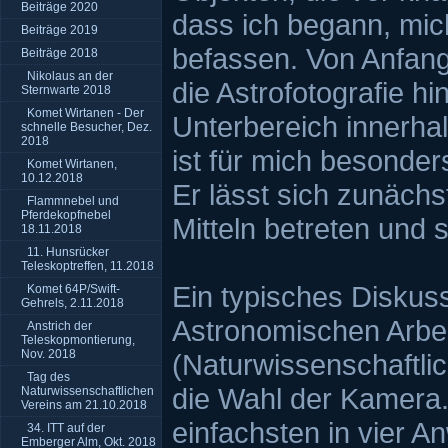
Beiträge 2020
dass ich begann, mic
Beiträge 2019
befassen. Von Anfang
Beiträge 2018
Nikolaus an der
die Astrofotografie h
Sternwarte 2018
Komet Wirtanen - Der
Unterbereich innerha
schnelle Besucher, Dez.
2018
ist für mich besonders
Komet Wirtanen,
10.12.2018
Er lässt sich zunächst
Flammnebel und
Pferdekopfnebel
Mitteln betreten und 
18.11.2018
11. Hunsrücker
Teleskoptreffen, 11.2018
Ein typisches Diskus
Komet 64P/Swift-
Gehrels, 2.11.2018
Astronomischen Arbe
Anstrich der
Teleskopmontierung,
Nov. 2018
(Naturwissenschaftlic
Tag des
die Wahl der Kamera.
Naturwissenschaftlichen
Vereins am 21.10.2018
einfachsten in vier A
34. ITT auf der
Emberger Alm, Okt. 2018