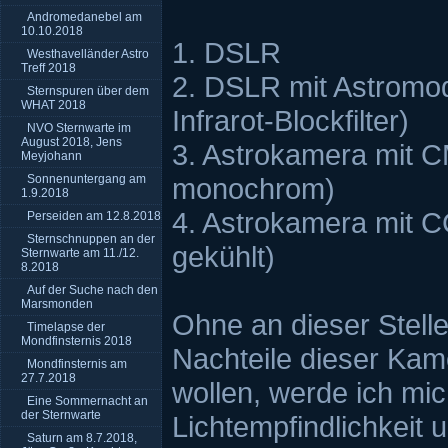
Andromedanebel am
10.10.2018
1. DSLR
Westhavelländer Astro
Treff 2018
2. DSLR mit Astromodi
Sternspuren über dem
WHAT 2018
Infrarot-Blockfilter)
NVO Sternwarte im
August 2018, Jens
3. Astrokamera mit 
Meyjohann
Sonnenuntergang am
monochrom)
1.9.2018
4. Astrokamera mit 
Perseiden am 12.8.2018
Sternschnuppen an der
gekühlt)
Sternwarte am 11./12.
8.2018
Auf der Suche nach den
Marsmonden
Ohne an dieser Stelle
Timelapse der
Mondfinsternis 2018
Nachteile dieser Kam
Mondfinsternis am
27.7.2018
wollen, werde ich mi
Eine Sommernacht an
der Sternwarte
Lichtempfindlichkeit u
Saturn am 8.7.2018,