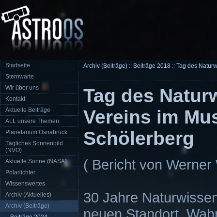
Startseite
Archiv (Beiträge)
::
Beiträge 2018
::
Tag des Naturw
Sternwarte
Wir über uns
Tag des Natur
Kontakt
Aktuelle Beiträge
Vereins im M
ALL unsere Themen
Schölerberg
Planetarium Osnabrück
Tägliches Sonnenbild
(NVO)
( Bericht von Werne
Aktuelle Sonne (NASA)
Polarlichter
Wissenswertes
30 Jahre Naturwisse
Archiv (Aktuelles)
Archiv (Beiträge)
neuen Standort. Wahr