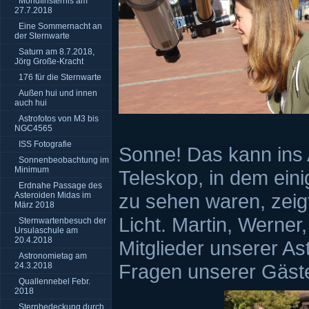
Mondfinsternis am
27.7.2018
Eine Sommernacht an
der Sternwarte
Saturn am 8.7.2018,
Jörg Große-Kracht
176 für die Sternwarte
Außen hui und innen
auch hui
Astrofotos von M3 bis
NGC4565
ISS Fotografie
Sonne! Das kann ins
Sonnenbeobachtung im
Minimum
Teleskop, in dem ein
Erdnahe Passage des
zu sehen waren, zeig
Asteroiden Midas im
März 2018
Licht. Martin, Werner
Sternwartenbesuch der
Ursulaschule am
20.4.2018
Mitglieder unserer As
Astronomietag am
Fragen unserer Gäst
24.3.2018
Quallennebel Febr.
2018
Sternbedeckung durch