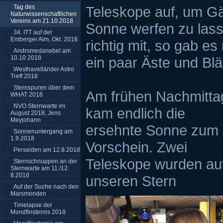
Tag des
Teleskope auf, um Gä
Naturwissenschaftlichen
Vereins am 21.10.2018
Sonne werfen zu lasse
34. ITT auf der
Emberger Alm, Okt. 2018
richtig mit, so gab e
Andromedanebel am
10.10.2018
ein paar Äste und Blä
Westhavelländer Astro
Treff 2018
Sternspuren über dem
Am frühen Nachmitta
WHAT 2018
NVO Sternwarte im
kam endlich die
August 2018, Jens
Meyjohann
ersehnte Sonne zum
Sonnenuntergang am
1.9.2018
Vorschein. Zwei
Perseiden am 12.8.2018
Teleskope wurden au
Sternschnuppen an der
Sternwarte am 11./12.
8.2018
unseren Stern
Auf der Suche nach den
Marsmonden
Timelapse der
Mondfinsternis 2018