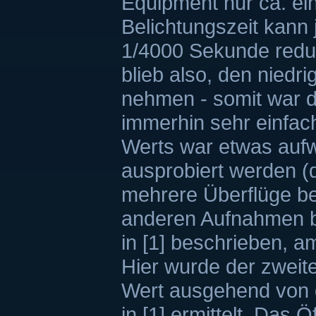
Equipment nur ca. ei
Belichtungszeit kann 
1/4000 Sekunde redu
blieb also, den niedr
nehmen - somit war 
immerhin sehr einfach
Werts war etwas aufw
ausprobiert werden (
mehrere Überflüge ben
anderen Aufnahmen b
in [1] beschrieben, am
Hier wurde der zweit
Wert ausgehend von
in [1] ermittelt. Das 