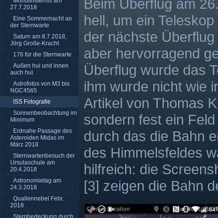
Beim Überflug am 26.
Mondfinsternis am
27.7.2018
hell, um ein Teleskop 
Eine Sommernacht an
der Sternwarte
der nächste Überflug
Saturn am 8.7.2018,
Jörg Große-Kracht
aber hervorragend ge
176 für die Sternwarte
Überflug wurde das T
Außen hui und innen
auch hui
ihm wurde nicht wie i
Astrofotos von M3 bis
NGC4565
Artikel von Thomas Ku
ISS Fotografie
Sonnenbeobachtung im
sondern fest ein Feld
Minimum
Erdnahe Passage des
durch das die Bahn en
Asteroiden Midas im
März 2018
des Himmelsfeldes w
Sternwartenbesuch der
Ursulaschule am
hilfreich: die Screen
20.4.2018
Astronomietag am
[3] zeigen die Bahn d
24.3.2018
Quallennebel Febr.
2018
Sternbedeckung durch