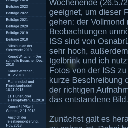
Wochenende (26.5./2
Beiträge 2024
Beiträge 2023
geeignet, um dieser 
Beiträge 2022
gehen: der Vollmond 
Beiträge 2021
Beiträge 2020
Beobachtungen unmög
Beiträge 2019
ISS sind von Osnabrü
Beiträge 2018
Nikolaus an der
sehr hoch, außerdem 
Sternwarte 2018
Komet Wirtanen - Der
Igelbrink und ich nut
schnelle Besucher, Dez.
2018
Fotos von der ISS zu
Komet Wirtanen,
10.12.2018
kurze Beschreibung d
Flammnebel und
Pferdekopfnebel
der richtigen Aufnah
18.11.2018
11. Hunsrücker
das entstandene Bild
Teleskoptreffen, 11.2018
Komet 64P/Swift-
Gehrels, 2.11.2018
Zunächst galt es her
Anstrich der
Teleskopmontierung,
Nov. 2018