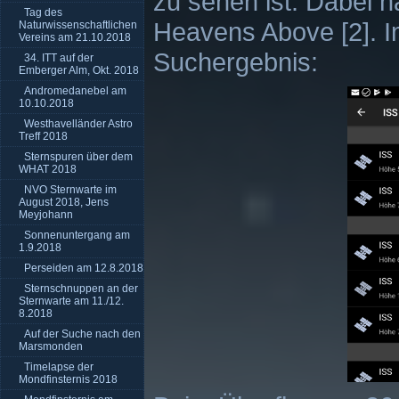
zu sehen ist. Dabei 
Tag des
Heavens Above [2]. 
Naturwissenschaftlichen
Vereins am 21.10.2018
Suchergebnis:
34. ITT auf der
Emberger Alm, Okt. 2018
Andromedanebel am
10.10.2018
Westhavelländer Astro
Treff 2018
Sternspuren über dem
WHAT 2018
NVO Sternwarte im
August 2018, Jens
Meyjohann
Sonnenuntergang am
1.9.2018
Perseiden am 12.8.2018
Sternschnuppen an der
Sternwarte am 11./12.
8.2018
Auf der Suche nach den
Marsmonden
Timelapse der
Mondfinsternis 2018