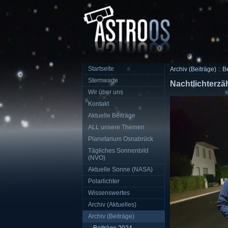
Startseite
Archiv (Beiträge)
::
B
Sternwarte
Nachtlichterzä
Wir über uns
Kontakt
Aktuelle Beiträge
ALL unsere Themen
Planetarium Osnabrück
Tägliches Sonnenbild
(NVO)
Aktuelle Sonne (NASA)
Polarlichter
Wissenswertes
Archiv (Aktuelles)
Archiv (Beiträge)