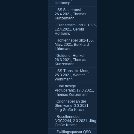
Holtkamp
ISS Solartransit,
26.4.2021, Thomas
Kunzemann
Granatstern und IC1396,
12.4.2021, Gerold
Holtkamp
Höhlennebel Sh2-155,
März 2021, Burkhard
Lührmann
Goldener Henkel,
26.3.2021, Thomas
Kunzemann
ISS-Transit im Moor,
25.3.2021, Werner
Wöhrmann
Eine riesige
Protuberanz, 17.3.2021,
Thomas Kunzemann
Orionnebel an der
Sternwarte, 3.3.2021,
Jörg Große-Kracht
Rosettennebel
NGC2244, 2.3.2021, Jörg
Große-Kracht
Zwillingsquasar QSO