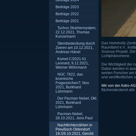
Beiträge 2024
Beiträge 2023
Beiträge 2022
Beiträge 2021
Tychos Strahlensystem,
22.12.2021, Thomas
Kunzemann
Das Helmholtz-Zent
Sternbedeckung durch
Raumfahrt e.V., Insti
Zverev am 10.12.2021,
Science-Projekt. Zie
Andreas Hänel
Lichtphänomene.
Komet C/2021 A1
Leonard, 9.12.2021,
Die Wichtigkeit der 
Werner Wöhrmann
Dabei werden in ausg
werten Forscher am 
NGC 7822, das
und veröffentlichen 
kosmische
Fragezeichen?, Nov.
Wir von der Astro-AG
2021, Burkhard
flächendeckend alle 
Lührmann
Der Pacman Nebel, Okt.
2021, Burkhard
Lührmann
Pacman-Nebel,
28.10.2021, Jens Paul
Nachtlichterzählen in
Preußisch Oldendorf,
19./26.10.2021, Gerold