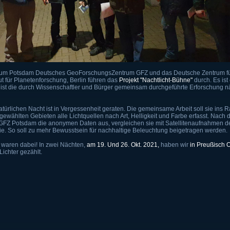
rum Potsdam Deutsches GeoForschungsZentrum GFZ und das Deutsche Zentrum für
tut für Planetenforschung, Berlin führen das
Projekt "Nachtlicht-Bühne
"
durch. Es ist 
l ist die durch Wissenschaftler und Bürger gemeinsam durchgeführte Erforschung nä
natürlichen Nacht ist in Vergessenheit geraten. Die gemeinsame Arbeit soll sie ins 
ewählten Gebieten alle Lichtquellen nach Art, Helligkeit und Farbe erfasst. Nach
GFZ Potsdam die anonymen Daten aus, vergleichen sie mit Satellitenaufnahmen de
sie. So soll zu mehr Bewusstsein für nachhaltige Beleuchtung beigetragen werden.
waren dabei! In zwei Nächten,
am 19. Und 26. Okt. 2021,
haben wir
i
n Preußisch 
Lichter gezählt.