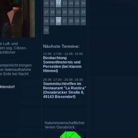
10
11
12
13
14
15
16
17
18
19
20
21
22
23
24
25
26
27
28
29
30
31
 Luft- und
Nächste Termine:
ein sog. Citizen-
chtlicher
12.08. 17:00 - 12.08. 18:00
Beobachtung
Sonnenfinsternis und
Rampenlicht bringen.
Perseiden (bei klarem
 der datenaufnahme
Himmel)
r Erde bei Nacht
26.08. 17:30 - 26.08. 19:30
Stammtischtreffen im
Oldendorf
Restaurant "La Rustica"
(Osnabrücker Straße 8,
49143 Bissendorf)
Naturwissenschaftlicher
Verein Osnabrück: