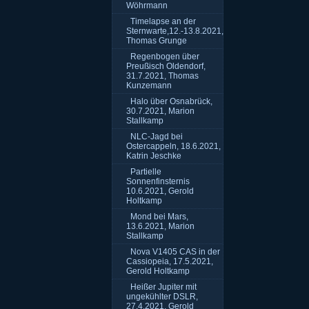
Wöhrmann
Timelapse an der
Sternwarte,12.-13.8.2021,
Thomas Grunge
Regenbogen über
Preußisch Oldendorf,
31.7.2021, Thomas
Kunzemann
Halo über Osnabrück,
30.7.2021, Marion
Stallkamp
NLC-Jagd bei
Ostercappeln, 18.6.2021,
Katrin Jeschke
Partielle
Sonnenfinsternis
10.6.2021, Gerold
Holtkamp
Mond bei Mars,
13.6.2021, Marion
Stallkamp
Nova V1405 CAS in der
Cassiopeia, 17.5.2021,
Gerold Holtkamp
Heißer Jupiter mit
ungekühlter DSLR,
27.4.2021, Gerold