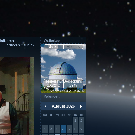
Wetterlage:
 Holtkamp
drucken
::
zurück
Jetzt
Abends
Temperatur:
Bedeckung:
19,32°C
23%
Stand: 06.08.2026 02:18
Kalender:
August 2026
mo
di
mi
do
fr
sa
so
1
2
3
4
5
6
7
8
9