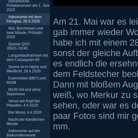
Dynamische
Protuberanzen am 1. Juni
2020
Astronomie mit dem
Am 21. Mai war es le
Fernglas, 26.5.2020
Wal, Brecheisen und
gab immer wieder Wo
zwei Mäuse, Frühjahr
2020
habe ich mit einem 28
Quasar QSO
J0831+5245
sonst der gleiche Au
Langzeitaufnahmen mit
dem Cassegrain 60
es endlich die erseh
Sonne im H-Alpha und
dem Feldstecher beob
Weißlicht, 28.4.2020
Eulennebel (M97) und
Dann mit bloßem Aug
M108
M100 mit und ohne
weiß, wo Merkur zu su
Supernova
Venus am Kopf der
sehen, oder war es d
Plejaden, 4.4.2020
Der Mond, 4.4.2020
paar Fotos sind mir 
Nacht der künstlichen
mm.
Monde
Astronomie auf der
Balkonsternwarte