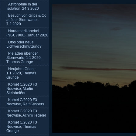
Astronomie in der
Isolation, 24.3.2020
Besuch von Grips & Co
auf der Sternwarte,
7.2.2020
Nordamerikanebel
(NGC7000), Januar 2020
Ufos oder neue
Lichtverschmutzung?
Plejaden über der
Sternwarte, 1.1.2020,
Thomas Grunge
Neujahrs-Orion,
1.1.2020, Thomas
Grunge
Komet C/2020 F3
Neowise, Martin
Steinbeißer
Komet C/2020 F3
Neowise, Ralf Gysbers
Komet C/2020 F3
Neowise, Achim Tegeler
Komet C/2020 F3
Neowise, Thomas
Grunge