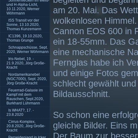
Sonnenflecken im Weiß-
und H-Alpha-Licht,
am 20. Mai. Das Wett
10.11.2020, Werner
Wöhrmann
wolkenlosen Himmel.
ISS Transit vor der
Sonne, 13.10.2020,
Cannon EOS 600 in Po
Thomas Kunzemann
IC1396, 19.10.2020,
ein 18-55mm. Das Gan
Thomas Grunge
Schnappschüsse, Sept.
eine mechanische Na
2020, Werner Wöhrmann
Iris-Nebel, 19. -
Fernglas habe ich V
21.9.2020, Jörg Große-
Kracht
und einige Fotos gem
Nordamerikanebel
(NGC7000), Sept. 2020,
schlecht gewählt und 
Jörg Große-Kracht
Feuerrad-Galaxie im
Bildausschnitt.
Kampf mit dem
Rauschen, Sept.2020,
Burkhard Lührmann
Is WHAT?, 17. -
So schon eine erfolg
23.8.2020
Cirrus-Komplex,
gleiche Bilder. Eins m
20.8.2020, Jörg Große-
Kracht
Der Baum zur bessere
Perseidenjagd in Icker,