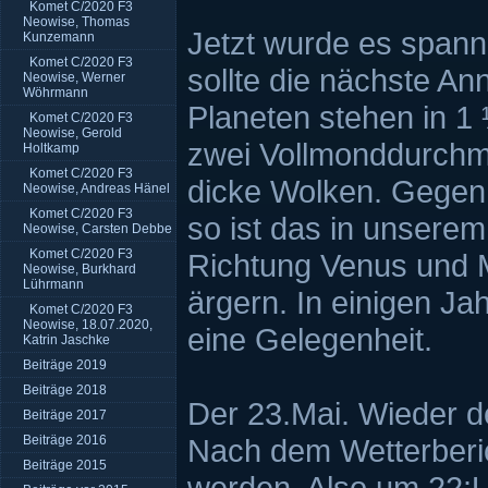
Komet C/2020 F3
Neowise, Thomas
Jetzt wurde es span
Kunzemann
Komet C/2020 F3
sollte die nächste An
Neowise, Werner
Wöhrmann
Planeten stehen in 1
Komet C/2020 F3
Neowise, Gerold
zwei Vollmonddurchm
Holtkamp
Komet C/2020 F3
dicke Wolken. Gegen
Neowise, Andreas Hänel
Komet C/2020 F3
so ist das in unsere
Neowise, Carsten Debbe
Komet C/2020 F3
Richtung Venus und M
Neowise, Burkhard
Lührmann
ärgern. In einigen J
Komet C/2020 F3
Neowise, 18.07.2020,
eine Gelegenheit.
Katrin Jaschke
Beiträge 2019
Beiträge 2018
Der 23.Mai. Wieder 
Beiträge 2017
Beiträge 2016
Nach dem Wetterberic
Beiträge 2015
werden. Also um 22:U