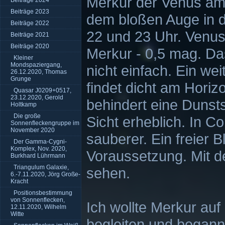
Merkur der Venus am
Beiträge 2024
Beiträge 2023
dem bloßen Auge in
Beiträge 2022
22 und 23 Uhr. Venus 
Beiträge 2021
Beiträge 2020
Merkur - 0,5 mag. Da
Kleiner
Mondspaziergang,
nicht einfach. Ein w
26.12.2020, Thomas
Grunge
findet dicht am Horiz
Quasar J0209+0517,
23.12.2020, Gerold
behindert eine Dunst
Holtkamp
Die große
Sicht erheblich. In Co
Sonnenfleckengruppe im
November 2020
sauberer. Ein freier 
Der Gamma-Cygni-
Komplex, Nov. 2020,
Voraussetzung. Mit d
Burkhard Lührmann
Triangulum Galaxie,
sehen.
6.-7.11.2020, Jörg Große-
Kracht
Positionsbestimmung
von Sonnenflecken,
Ich wollte Merkur au
12.11.2020, Wilhelm
Witte
begleiten und began