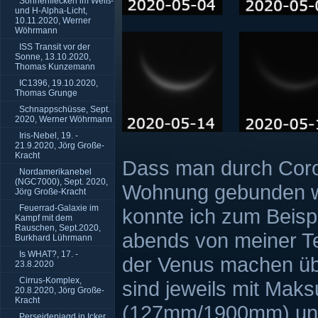
Sonnenflecken im Weiß-
und H-Alpha-Licht,
10.11.2020, Werner
Wöhrmann
ISS Transit vor der
Sonne, 13.10.2020,
Thomas Kunzemann
IC1396, 19.10.2020,
Thomas Grunge
Schnappschüsse, Sept.
2020, Werner Wöhrmann
Iris-Nebel, 19. -
21.9.2020, Jörg Große-
Kracht
Dass man durch Coro
Nordamerikanebel
(NGC7000), Sept. 2020,
Wohnung gebunden war
Jörg Große-Kracht
Feuerrad-Galaxie im
konnte ich zum Beisp
Kampf mit dem
Rauschen, Sept.2020,
abends von meiner T
Burkhard Lührmann
Is WHAT?, 17. -
der Venus machen üb
23.8.2020
Cirrus-Komplex,
sind jeweils mit Mak
20.8.2020, Jörg Große-
Kracht
(127mm/1900mm) und
Perseidenjagd in Icker,