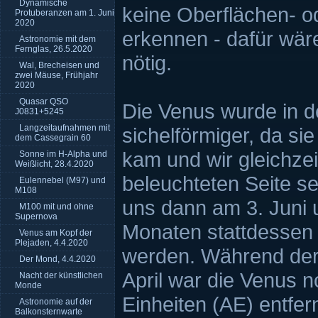
Dynamische
keine Oberflächen- o
Protuberanzen am 1. Juni
2020
erkennen - dafür wäre
Astronomie mit dem
Fernglas, 26.5.2020
nötig.
Wal, Brecheisen und
zwei Mäuse, Frühjahr
2020
Quasar QSO
Die Venus wurde in d
J0831+5245
Langzeitaufnahmen mit
sichelförmiger, da si
dem Cassegrain 60
kam und wir gleichze
Sonne im H-Alpha und
Weißlicht, 28.4.2020
beleuchteten Seite s
Eulennebel (M97) und
M108
uns dann am 3. Juni 
M100 mit und ohne
Supernova
Monaten stattdessen
Venus am Kopf der
Plejaden, 4.4.2020
werden. Während der
Der Mond, 4.4.2020
April war die Venus 
Nacht der künstlichen
Monde
Einheiten (AE) entfern
Astronomie auf der
Balkonsternwarte