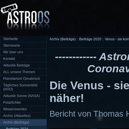
Startseite
Archiv (Beiträge)
::
Beiträge 2020
::
Venus - sie ko
Sternwarte
Wir über uns
------------ As
Kontakt
Coronavir
Aktuelle Beiträge
ALL unsere Themen
Planetarium Osnabrück
Die Venus - s
Tägliches Sonnenbild
(NVO)
näher!
Aktuelle Sonne (NASA)
Polarlichter
Wissenswertes
Bericht von Thomas H
Archiv (Aktuelles)
Archiv (Beiträge)