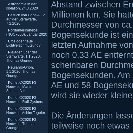
Abstand zwischen Er
Astronomie in der
Isolation, 24.3.2020
Millionen km. Sie hat
Besuch von Grips & Co
auf der Sternwarte,
Durchmesser von ca.
7.2.2020
Nordamerikanebel
Bogensekunde ist ein
(NGC7000), Januar 2020
Ufos oder neue
letzten Aufnahme vom
Lichtverschmutzung?
noch 0,33 AE entfernt
Plejaden über der
Sternwarte, 1.1.2020,
Thomas Grunge
scheinbaren Durchme
Neujahrs-Orion,
1.1.2020, Thomas
Bogensekunden. Am 3
Grunge
AE und 58 Bogensek
Komet C/2020 F3
Neowise, Martin
Steinbeißer
wird sie wieder kleine
Komet C/2020 F3
Neowise, Ralf Gysbers
Komet C/2020 F3
Die Änderungen lasse
Neowise, Achim Tegeler
Komet C/2020 F3
teilweise noch etwas 
Neowise, Thomas
Grunge