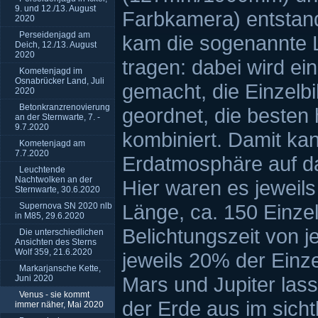
9. und 12./13. August
Farbkamera) entstand
2020
Perseidenjagd am
kam die sogenannte 
Deich, 12./13. August
2020
tragen: dabei wird ei
Kometenjagd im
Osnabrücker Land, Juli
gemacht, die Einzelbi
2020
Betonkranzrenovierung
geordnet, die besten
an der Sternwarte, 7. -
9.7.2020
kombiniert. Damit ka
Kometenjagd am
7.7.2020
Erdatmosphäre auf da
Leuchtende
Nachtwolken an der
Hier waren es jeweils
Sternwarte, 30.6.2020
Länge, ca. 150 Einzel
Supernova SN 2020 nlb
in M85, 29.6.2020
Belichtungszeit von 
Die unterschiedlichen
Ansichten des Sterns
Wolf 359, 21.6.2020
jeweils 20% der Einz
Markarjansche Kette,
Mars und Jupiter las
Juni 2020
Venus - sie kommt
der Erde aus im sicht
immer näher, Mai 2020