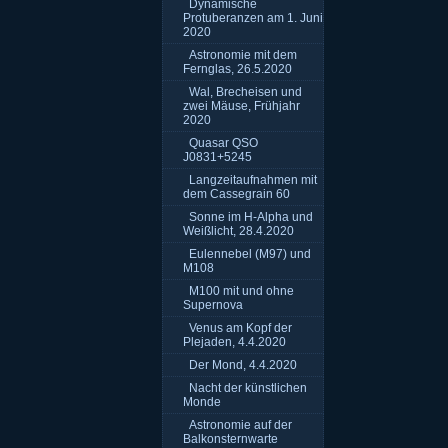
Dynamische
Protuberanzen am 1. Juni
2020
Astronomie mit dem
Fernglas, 26.5.2020
Wal, Brecheisen und
zwei Mäuse, Frühjahr
2020
Quasar QSO
J0831+5245
Langzeitaufnahmen mit
dem Cassegrain 60
Sonne im H-Alpha und
Weißlicht, 28.4.2020
Eulennebel (M97) und
M108
M100 mit und ohne
Supernova
Venus am Kopf der
Plejaden, 4.4.2020
Der Mond, 4.4.2020
Nacht der künstlichen
Monde
Astronomie auf der
Balkonsternwarte