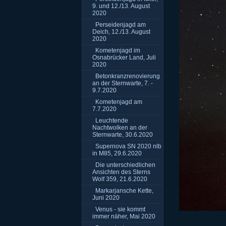
9. und 12./13. August
2020
Perseidenjagd am
Deich, 12./13. August
2020
Kometenjagd im
Osnabrücker Land, Juli
2020
Betonkranzrenovierung
an der Sternwarte, 7. -
9.7.2020
Kometenjagd am
7.7.2020
Leuchtende
Nachtwolken an der
Sternwarte, 30.6.2020
Supernova SN 2020 nlb
in M85, 29.6.2020
Die unterschiedlichen
Ansichten des Sterns
Wolf 359, 21.6.2020
Markarjansche Kette,
Juni 2020
Venus - sie kommt
immer näher, Mai 2020