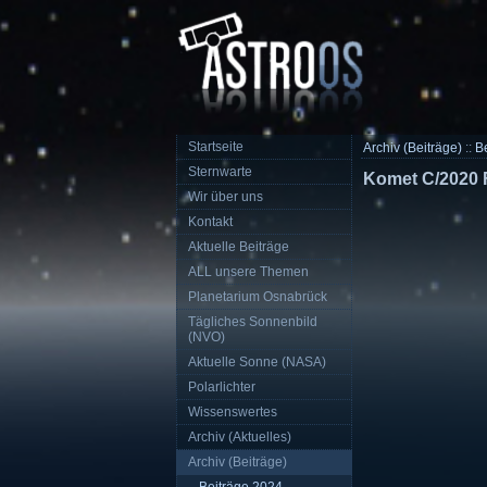
Startseite
Archiv (Beiträge)
::
B
Sternwarte
Komet C/2020 F
Wir über uns
Kontakt
Aktuelle Beiträge
ALL unsere Themen
Planetarium Osnabrück
Tägliches Sonnenbild
(NVO)
Aktuelle Sonne (NASA)
Polarlichter
Wissenswertes
Archiv (Aktuelles)
Archiv (Beiträge)