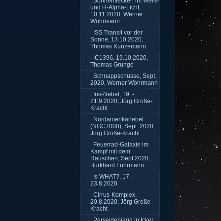
Sonnenflecken im Weiß-
und H-Alpha-Licht,
10.11.2020, Werner
Wöhrmann
ISS Transit vor der
Sonne, 13.10.2020,
Thomas Kunzemann
IC1396, 19.10.2020,
Thomas Grunge
Schnappschüsse, Sept.
2020, Werner Wöhrmann
Iris-Nebel, 19. -
21.9.2020, Jörg Große-
Kracht
Nordamerikanebel
(NGC7000), Sept. 2020,
Jörg Große-Kracht
Feuerrad-Galaxie im
Kampf mit dem
Rauschen, Sept.2020,
Burkhard Lührmann
Is WHAT?, 17. -
23.8.2020
Cirrus-Komplex,
20.8.2020, Jörg Große-
Kracht
Perseidenjagd in Icker,