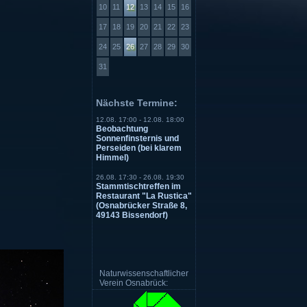
10
11
12
13
14
15
16
17
18
19
20
21
22
23
24
25
26
27
28
29
30
31
Nächste Termine:
12.08. 17:00 - 12.08. 18:00
Beobachtung
Sonnenfinsternis und
Perseiden (bei klarem
Himmel)
26.08. 17:30 - 26.08. 19:30
Stammtischtreffen im
Restaurant "La Rustica"
(Osnabrücker Straße 8,
49143 Bissendorf)
Naturwissenschaftlicher
Verein Osnabrück: