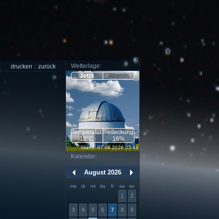
Wetterlage:
drucken
::
zurück
Jetzt
Abends
Temperatur:
Bedeckung:
12°C
16%
Stand: 07.08.2026 03:44
Kalender:
August 2026
mo
di
mi
do
fr
sa
so
1
2
3
4
5
6
7
8
9