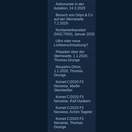
Astronomie in der
Isolation, 24.3.2020
Besuch von Grips & Co
auf der Sternwarte,
7.2.2020
Nordamerikanebel
(NGC7000), Januar 2020
Ufos oder neue
Lichtverschmutzung?
Plejaden über der
Sternwarte, 1.1.2020,
Thomas Grunge
Neujahrs-Orion,
1.1.2020, Thomas
Grunge
Komet C/2020 F3
Neowise, Martin
Steinbeißer
Komet C/2020 F3
Neowise, Ralf Gysbers
Komet C/2020 F3
Neowise, Achim Tegeler
Komet C/2020 F3
Neowise, Thomas
Grunge