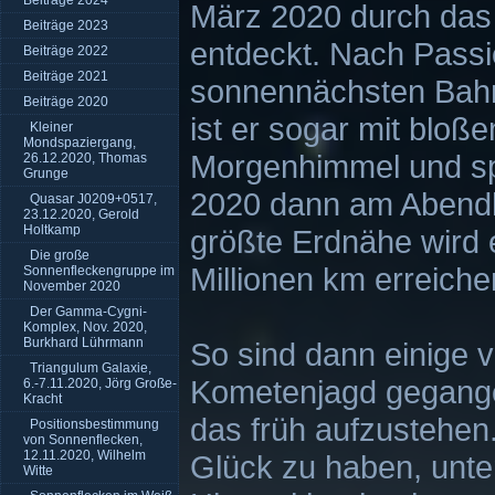
Beiträge 2024
März 2020 durch das
Beiträge 2023
entdeckt. Nach Passi
Beiträge 2022
Beiträge 2021
sonnennächsten Bahn
Beiträge 2020
ist er sogar mit blo
Kleiner
Mondspaziergang,
Morgenhimmel und spä
26.12.2020, Thomas
Grunge
2020 dann am Abendh
Quasar J0209+0517,
23.12.2020, Gerold
Holtkamp
größte Erdnähe wird e
Die große
Millionen km erreiche
Sonnenfleckengruppe im
November 2020
Der Gamma-Cygni-
Komplex, Nov. 2020,
Burkhard Lührmann
So sind dann einige v
Triangulum Galaxie,
Kometenjagd gegange
6.-7.11.2020, Jörg Große-
Kracht
das früh aufzustehen
Positionsbestimmung
von Sonnenflecken,
12.11.2020, Wilhelm
Glück zu haben, unte
Witte