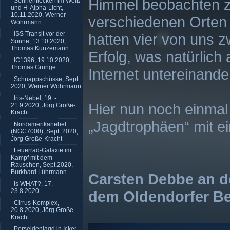
Himmel beobachten z
Sonnenflecken im Weiß-
und H-Alpha-Licht,
10.11.2020, Werner
verschiedenen Orten
Wöhrmann
ISS Transit vor der
hatten vier von uns 
Sonne, 13.10.2020,
Thomas Kunzemann
Erfolg, was natürlich
IC1396, 19.10.2020,
Thomas Grunge
Internet untereinander
Schnappschüsse, Sept.
2020, Werner Wöhrmann
Iris-Nebel, 19. -
Hier nun noch einma
21.9.2020, Jörg Große-
Kracht
„Jagdtrophäen“ mit e
Nordamerikanebel
(NGC7000), Sept. 2020,
Jörg Große-Kracht
Feuerrad-Galaxie im
Kampf mit dem
Rauschen, Sept.2020,
Burkhard Lührmann
Carsten Debbe an d
Is WHAT?, 17. -
23.8.2020
dem Oldendorfer B
Cirrus-Komplex,
20.8.2020, Jörg Große-
Kracht
Perseidenjagd in Icker,