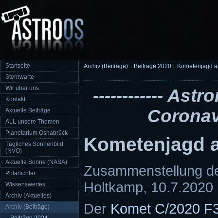
Startseite
Archiv (Beiträge)
::
Beiträge 2020
::
Kometenjagd a
Sternwarte
Wir über uns
------------ As
Kontakt
Coronavir
Aktuelle Beiträge
ALL unsere Themen
Planetarium Osnabrück
Kometenjagd a
Tägliches Sonnenbild
(NVO)
Aktuelle Sonne (NASA)
Zusammenstellung de
Polarlichter
Holtkamp, 10.7.2020
Wissenswertes
Archiv (Aktuelles)
Der
Komet C/2020 F
Archiv (Beiträge)