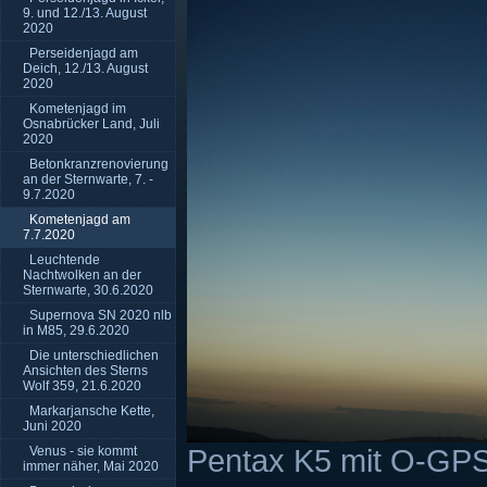
9. und 12./13. August
2020
Perseidenjagd am
Deich, 12./13. August
2020
Kometenjagd im
Osnabrücker Land, Juli
2020
Betonkranzrenovierung
an der Sternwarte, 7. -
9.7.2020
Kometenjagd am
7.7.2020
Leuchtende
Nachtwolken an der
Sternwarte, 30.6.2020
Supernova SN 2020 nlb
in M85, 29.6.2020
Die unterschiedlichen
Ansichten des Sterns
Wolf 359, 21.6.2020
Markarjansche Kette,
Juni 2020
Pentax K5 mit O-GPS
Venus - sie kommt
immer näher, Mai 2020