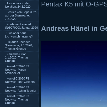
Pentax K5 mit O-GP
Astronomie in der
Isolation, 24.3.2020
Besuch von Grips & Co
auf der Sternwarte,
7.2.2020
Nordamerikanebel
Andreas Hänel in G
(NGC7000), Januar 2020
Ufos oder neue
Lichtverschmutzung?
Plejaden über der
Sternwarte, 1.1.2020,
Thomas Grunge
Neujahrs-Orion,
1.1.2020, Thomas
Grunge
Komet C/2020 F3
Neowise, Martin
Steinbeißer
Komet C/2020 F3
Neowise, Ralf Gysbers
Komet C/2020 F3
Neowise, Achim Tegeler
Komet C/2020 F3
Neowise, Thomas
Grunge