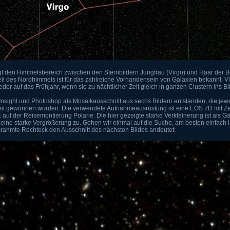
gt den Himmelsbereich zwischen den Sternbildern Jungfrau (Virgo) und Haar der 
eil des Nordhimmels ist für das zahlreiche Vorhandensein von Galaxien bekannt. 
eder auf das Frühjahr, wenn sie zu nächtlicher Zeit gleich in ganzen Clustern ins B
ixInsight und Photoshop als Mosaikausschnitt aus sechs Bildern entstanden, die je
eit gewonnen wurden. Die verwendete Aufnahmeausrüstung ist eine EOS 7D mit Ze
auf der Reisemontierung Polarie. Die hier gezeigte starke Verkleinerung ist als G
eine starke Vergrößerung zu. Gehen wir einmal auf die Suche, am besten einfach in
rahmte Rechteck den Ausschnitt des nächsten Bildes andeutet: