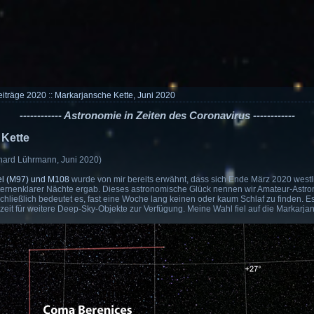
eiträge 2020
::
Markarjansche Kette, Juni 2020
------------ Astronomie in Zeiten des Coronavirus ------------
 Kette
khard Lührmann, Juni 2020)
el (M97) und M108
wurde von mir bereits erwähnt, dass sich Ende März 2020 west
ernenklarer Nächte ergab. Dieses astronomische Glück nennen wir Amateur-Astr
Schließlich bedeutet es, fast eine Woche lang keinen oder kaum Schlaf zu finden. E
t für weitere Deep-Sky-Objekte zur Verfügung. Meine Wahl fiel auf die Markarjan