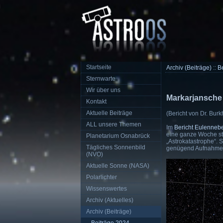
Startseite
Archiv (Beiträge)
::
B
Sternwarte
Wir über uns
Markarjansche
Kontakt
Aktuelle Beiträge
(Bericht von Dr. Bur
ALL unsere Themen
Im
Bericht Eulenneb
eine ganze Woche st
Planetarium Osnabrück
„Astrokatastrophe“. 
Tägliches Sonnenbild
genügend Aufnahmezei
(NVO)
Aktuelle Sonne (NASA)
Polarlichter
Wissenswertes
Archiv (Aktuelles)
Archiv (Beiträge)