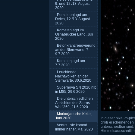
9. und 12./13. August
2020
Perseidenjagd am
Deich, 12./13. August
2020
Kometenjagd im
Osnabrücker Land, Juli
2020
Betonkranzrenovierung
an der Sternwarte, 7. -
9.7.2020
Kometenjagd am
7.7.2020
Leuchtende
Nachtwolken an der
Sternwarte, 30.6.2020
Supernova SN 2020 nlb
in M85, 29.6.2020
Die unterschiedlichen
Ansichten des Sterns
Wolf 359, 21.6.2020
Markarjansche Kette,
Juni 2020
In dieser pixel-to-p
groß erscheinenden S
Venus - sie kommt
unterscheidbar sind.
immer näher, Mai 2020
Himmelsausschnitt m