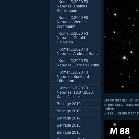
Komet C/2020 F3
Neowise, Thomas
Kunzemann
Komet C/2020 F3
Neowise, Werner
Wöhrmann
Komet C/2020 F3
Neowise, Gerold
Holtkamp
Komet C/2020 F3
Neowise, Andreas Hänel
Komet C/2020 F3
Neowise, Carsten Debbe
Komet C/2020 F3
Neowise, Burkhard
Lührmann
Komet C/2020 F3
Neowise, 18.07.2020,
Katrin Jaschke
Sie ist das größte M
Beiträge 2019
einem supermasserei
entfernt.
Beiträge 2018
Diese und die nächst
Beiträge 2017
Beiträge 2016
Beiträge 2015