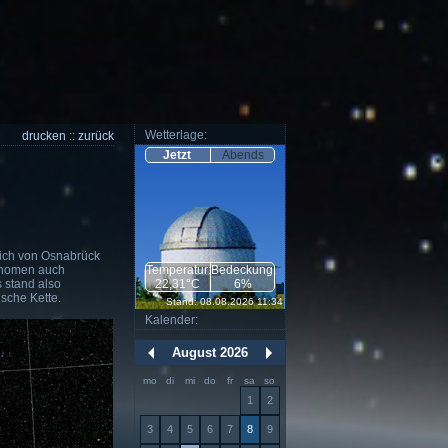
Wetterlage:
drucken
::
zurück
Jetzt
Abends
lich von Osnabrück
onomen auch
Temperatur:
Bedeckung:
s stand also
22,31°C
6%
sche Kette.
Stand: 08.08.2026 11:34
Kalender:
August 2026
mo
di
mi
do
fr
sa
so
1
2
3
4
5
6
7
8
9