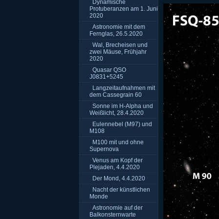
Dynamische
Protuberanzen am 1. Juni
2020
Astronomie mit dem
Fernglas, 26.5.2020
Wal, Brecheisen und
zwei Mäuse, Frühjahr
2020
Quasar QSO
J0831+5245
Langzeitaufnahmen mit
dem Cassegrain 60
Sonne im H-Alpha und
Weißlicht, 28.4.2020
Eulennebel (M97) und
M108
M100 mit und ohne
Supernova
Venus am Kopf der
Plejaden, 4.4.2020
Der Mond, 4.4.2020
Nacht der künstlichen
Monde
Astronomie auf der
Balkonsternwarte