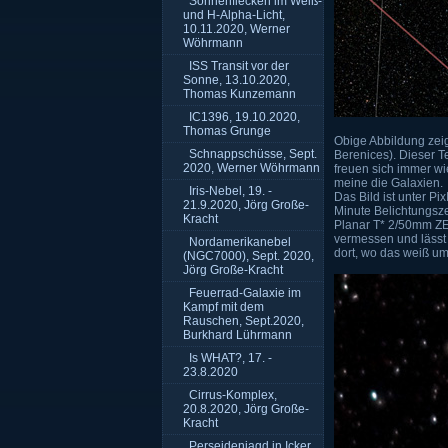
Sonnenflecken im Weiß-
und H-Alpha-Licht,
10.11.2020, Werner
Wöhrmann
ISS Transit vor der
Sonne, 13.10.2020,
Thomas Kunzemann
IC1396, 19.10.2020,
Thomas Grunge
Obige Abbildung zei
Schnappschüsse, Sept.
Berenices). Dieser T
2020, Werner Wöhrmann
freuen sich immer wi
meine die Galaxien.
Iris-Nebel, 19. -
Das Bild ist unter P
21.9.2020, Jörg Große-
Minute Belichtungsz
Kracht
Planar T* 2/50mm ZE 
vermessen und lässt 
Nordamerikanebel
dort, wo das weiß um
(NGC7000), Sept. 2020,
Jörg Große-Kracht
Feuerrad-Galaxie im
Kampf mit dem
Rauschen, Sept.2020,
Burkhard Lührmann
Is WHAT?, 17. -
23.8.2020
Cirrus-Komplex,
20.8.2020, Jörg Große-
Kracht
Perseidenjagd in Icker,