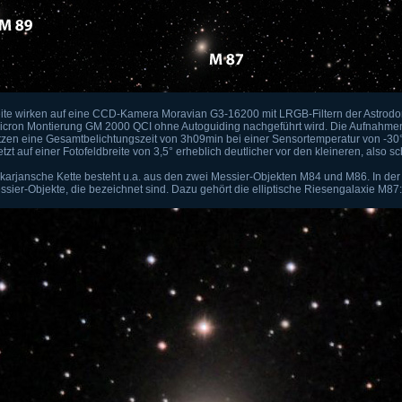
e wirken auf eine CCD-Kamera Moravian G3-16200 mit LRGB-Filtern der Astrodo
Micron Montierung GM 2000 QCI ohne Autoguiding nachgeführt wird. Die Aufnah
tzen eine Gesamtbelichtungszeit von 3h09min bei einer Sensortemperatur von -30
etzt auf einer Fotofeldbreite von 3,5° erheblich deutlicher vor den kleineren, also s
karjansche Kette besteht u.a. aus den zwei Messier-Objekten M84 und M86. In d
ssier-Objekte, die bezeichnet sind. Dazu gehört die elliptische Riesengalaxie M87: