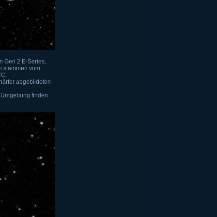
n Gen 2 E-Series,
men stammen vom
°C.
chärfer abgebildeten
er Umgebung finden