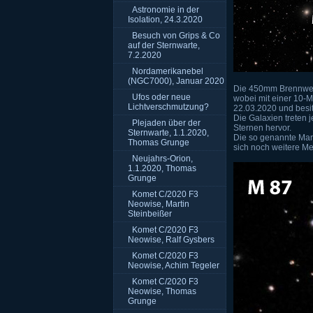
Astronomie in der
Isolation, 24.3.2020
Besuch von Grips & Co
auf der Sternwarte,
7.2.2020
Nordamerikanebel
(NGC7000), Januar 2020
Die 450mm Brennweit
Ufos oder neue
wobei mit einer 10-
Lichtverschmutzung?
22.03.2020 und besi
Die Galaxien treten j
Plejaden über der
Sternen hervor.
Sternwarte, 1.1.2020,
Die so genannte Mar
Thomas Grunge
sich noch weitere Me
Neujahrs-Orion,
1.1.2020, Thomas
Grunge
Komet C/2020 F3
Neowise, Martin
Steinbeißer
Komet C/2020 F3
Neowise, Ralf Gysbers
Komet C/2020 F3
Neowise, Achim Tegeler
Komet C/2020 F3
Neowise, Thomas
Grunge