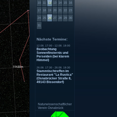
10
11
12
13
14
15
16
17
18
19
20
21
22
23
24
25
26
27
28
29
30
31
Nächste Termine:
12.08. 17:00 - 12.08. 18:00
Beobachtung
Sonnenfinsternis und
Perseiden (bei klarem
Himmel)
26.08. 17:30 - 26.08. 19:30
Stammtischtreffen im
Restaurant "La Rustica"
(Osnabrücker Straße 8,
49143 Bissendorf)
Naturwissenschaftlicher
Verein Osnabrück: