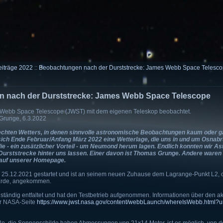
eiträge 2022
::
Beobachtungen nach der Durststrecke: James Webb Space Telesc
 nach der Durststrecke: James Webb Space Telescope
Webb Space Telescope (JWST) mit dem eigenen Teleskop beobachtet.
Grunge, 6.3.2022
chten Wetters, in denen sinnvolle astronomische Beobachtungen kaum oder ga
sich Ende Februar/Anfang März 2022 eine Wetterlage, die uns in und um Osnabr
ie - ein zusätzlicher Vorteil - um Neumond herum lagen. Endlich konnten wir A
Durststrecke hinter uns lassen. Einer davon ist Thomas Grunge. Andere waren
 auf unserer Homepage.
5.12.2021 gestartet und ist an seinem neuen Zuhause dem Lagrange-Punkt L2, ca
 Erde, angekommen.
ollständig entfaltet und hat den Testbetrieb aufgenommen. Informationen über den ak
r NASA-Seite
https://www.jwst.nasa.gov/content/webbLaunch/whereIsWebb.html?un