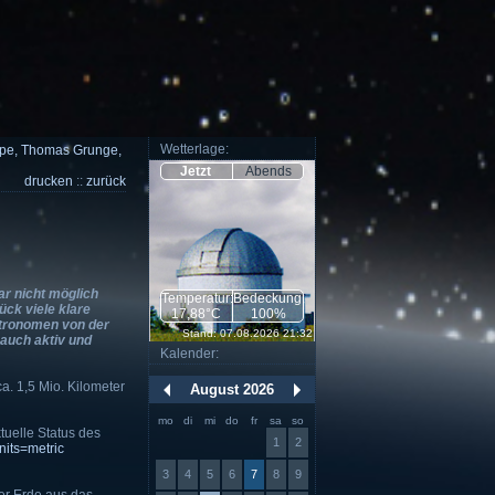
Wetterlage:
ope, Thomas Grunge,
Jetzt
Abends
drucken
::
zurück
r nicht möglich
Temperatur:
Bedeckung:
ück viele klare
17,88°C
100%
stronomen von der
Stand: 07.08.2026 21:32
 auch aktiv und
Kalender:
. 1,5 Mio. Kilometer
August 2026
mo
di
mi
do
fr
sa
so
tuelle Status des
1
2
its=metric
3
4
5
6
7
8
9