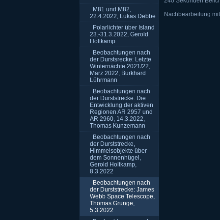
240 Sekunden Belic
M81 und M82,
Nachbearbeitung mit 
22.4.2022, Lukas Debbe
Polarlichter über Island
23.-31.3.2022, Gerold
Holtkamp
Beobachtungen nach
der Durstsrecke: Letzte
Winternächte 2021/22,
März 2022, Burkhard
Lührmann
Beobachtungen nach
der Durststrecke: Die
Entwicklung der aktiven
Regionen AR 2957 und
AR 2960, 14.3.2022,
Thomas Kunzemann
Beobachtungen nach
der Durststrecke,
Himmelsobjekte über
dem Sonnenhügel,
Gerold Holtkamp,
8.3.2022
Beobachtungen nach
der Durststrecke: James
Webb Space Telescope,
Thomas Grunge,
5.3.2022