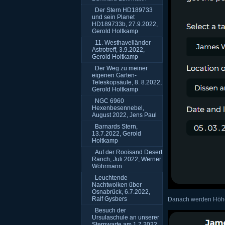
Der Stern HD189733
und sein Planet
HD189733b, 27.9.2022,
Gerold Holtkamp
11. Westhavelländer
Astrotreff, 3.9.2022,
Gerold Holtkamp
Der Weg zu meiner
eigenen Garten-
Teleskopsäule, 8. 8.2022,
Gerold Holtkamp
NGC 6960
Hexenbesennebel,
August 2022, Jens Paul
Barnards Stern,
13.7.2022, Gerold
Holtkamp
Auf der Rooisand Desert
Ranch, Juli 2022, Werner
Wöhrmann
Leuchtende
Nachtwolken über
Osnabrück, 6.7.2022,
Ralf Gysbers
Danach werden Höhe 
Besuch der
Ursulaschule an unserer
Sternwarte am 1.7.2022,