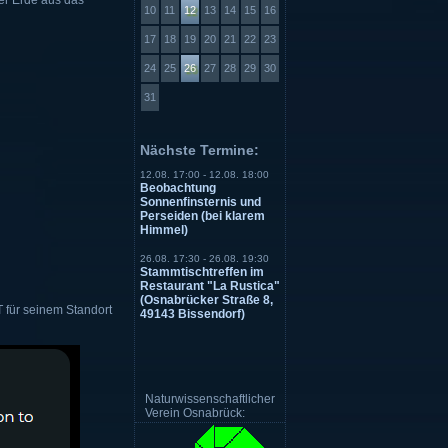
er Erde aus das
10
11
12
13
14
15
16
17
18
19
20
21
22
23
24
25
26
27
28
29
30
31
Nächste Termine:
12.08. 17:00 - 12.08. 18:00
Beobachtung
Sonnenfinsternis und
Perseiden (bei klarem
Himmel)
26.08. 17:30 - 26.08. 19:30
Stammtischtreffen im
Restaurant "La Rustica"
(Osnabrücker Straße 8,
 für seinem Standort
49143 Bissendorf)
Naturwissenschaftlicher
Verein Osnabrück: