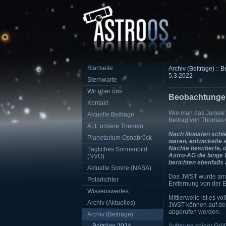
Startseite
Archiv (Beiträge)
::
B
5.3.2022
Sternwarte
Wir über uns
Beobachtungen
Kontakt
Wie man das James 
Aktuelle Beiträge
Beitrag von Thomas 
ALL unsere Themen
Nach Monaten schle
Planetarium Osnabrück
waren, entwickelte 
Nächte bescherte, d
Tägliches Sonnenbild
Astro-AG die lange 
(NVO)
berichten ebenfalls
Aktuelle Sonne (NASA)
Das JWST wurde am 2
Polarlichter
Entfernung von der
Wissenswertes
Mittlerweile ist es v
Archiv (Aktuelles)
JWST können auf de
abgerufen werden.
Archiv (Beiträge)