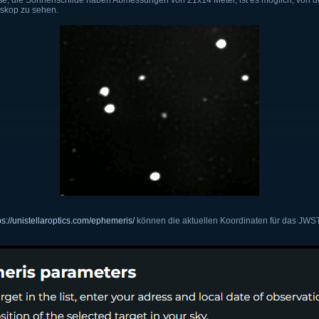
ße, die Sonnenschilde haben Abmessungen von 21x14 Meter, ist es möglich, von d
skop zu sehen.
ps://unistellaroptics.com/ephemeris/
können die aktuellen Koordinaten für das JWST