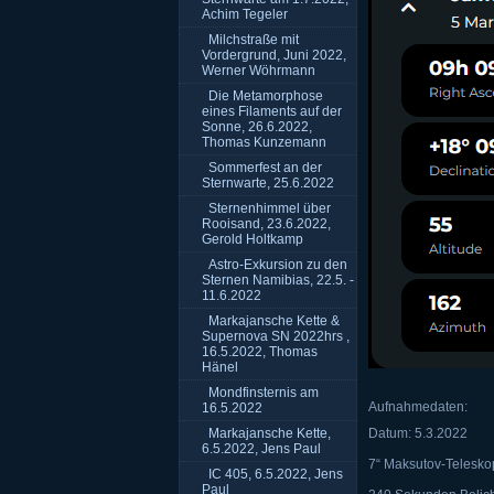
Achim Tegeler
Milchstraße mit
Vordergrund, Juni 2022,
Werner Wöhrmann
Die Metamorphose
eines Filaments auf der
Sonne, 26.6.2022,
Thomas Kunzemann
Sommerfest an der
Sternwarte, 25.6.2022
Sternenhimmel über
Rooisand, 23.6.2022,
Gerold Holtkamp
Astro-Exkursion zu den
Sternen Namibias, 22.5. -
11.6.2022
Markajansche Kette &
Supernova SN 2022hrs ,
16.5.2022, Thomas
Hänel
Mondfinsternis am
Aufnahmedaten:
16.5.2022
Markajansche Kette,
Datum: 5.3.2022
6.5.2022, Jens Paul
7“ Maksutov-Telesko
IC 405, 6.5.2022, Jens
Paul