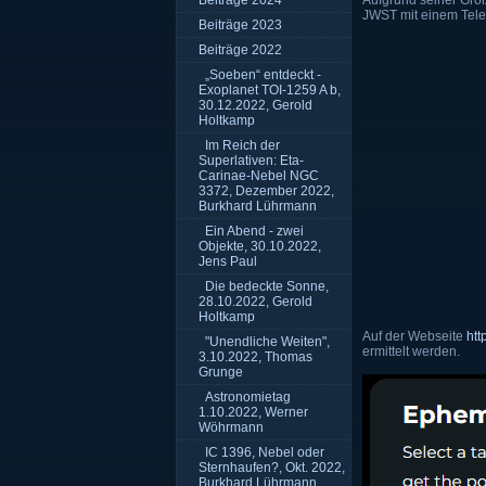
Beiträge 2024
Aufgrund seiner Grö
JWST mit einem Tele
Beiträge 2023
Beiträge 2022
„Soeben“ entdeckt -
Exoplanet TOI-1259 A b,
30.12.2022, Gerold
Holtkamp
Im Reich der
Superlativen: Eta-
Carinae-Nebel NGC
3372, Dezember 2022,
Burkhard Lührmann
Ein Abend - zwei
Objekte, 30.10.2022,
Jens Paul
Die bedeckte Sonne,
28.10.2022, Gerold
Holtkamp
Auf der Webseite
htt
"Unendliche Weiten",
ermittelt werden.
3.10.2022, Thomas
Grunge
Astronomietag
1.10.2022, Werner
Wöhrmann
IC 1396, Nebel oder
Sternhaufen?, Okt. 2022,
Burkhard Lührmann