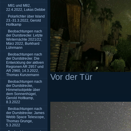
M81 und M82,
22.4.2022, Lukas Debbe
Polarlichter über Island
23.-31.3.2022, Gerold
Holtkamp
Beobachtungen nach
der Durstsrecke: Letzte
Winternächte 2021/22,
März 2022, Burkhard
Lührmann
Beobachtungen nach
der Durststrecke: Die
Entwicklung der aktiven
Regionen AR 2957 und
AR 2960, 14.3.2022,
Vor der Tür
Thomas Kunzemann
Beobachtungen nach
der Durststrecke,
Himmelsobjekte über
dem Sonnenhügel,
Gerold Holtkamp,
8.3.2022
Beobachtungen nach
der Durststrecke: James
Webb Space Telescope,
Thomas Grunge,
5.3.2022