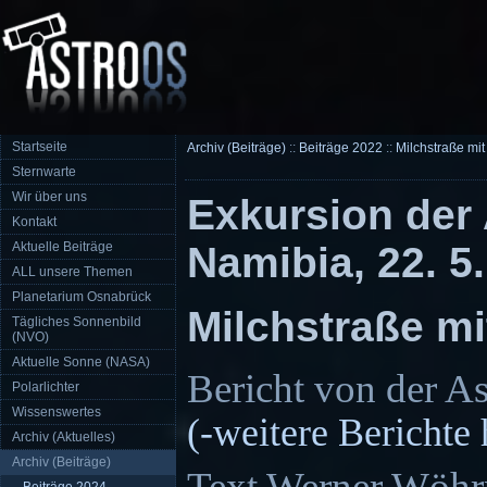
Startseite
Archiv (Beiträge)
::
Beiträge 2022
::
Milchstraße mi
Sternwarte
Wir über uns
Exkursion der
Kontakt
Aktuelle Beiträge
Namibia, 22. 5.
ALL unsere Themen
Planetarium Osnabrück
Milchstraße m
Tägliches Sonnenbild
(NVO)
Aktuelle Sonne (NASA)
Bericht von der A
Polarlichter
Wissenswertes
(-weitere Berichte 
Archiv (Aktuelles)
Archiv (Beiträge)
Text Werner Wöhr