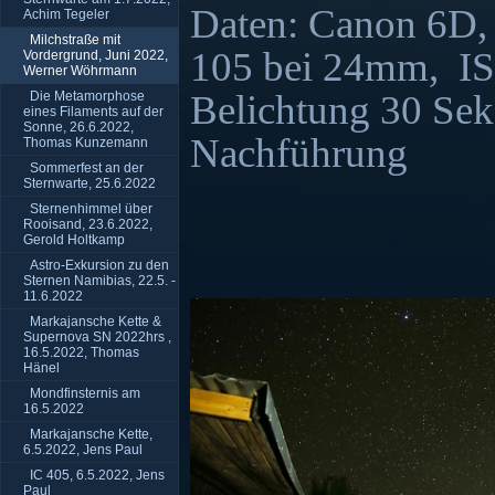
Daten: Canon 6D,
Achim Tegeler
Milchstraße mit
105 bei 24mm,
I
Vordergrund, Juni 2022,
Werner Wöhrmann
Belichtung 30 Sek
Die Metamorphose
eines Filaments auf der
Sonne, 26.6.2022,
Nachführung
Thomas Kunzemann
Sommerfest an der
Sternwarte, 25.6.2022
Sternenhimmel über
Rooisand, 23.6.2022,
Gerold Holtkamp
Astro-Exkursion zu den
Sternen Namibias, 22.5. -
11.6.2022
Markajansche Kette &
Supernova SN 2022hrs ,
16.5.2022, Thomas
Hänel
Mondfinsternis am
16.5.2022
Markajansche Kette,
6.5.2022, Jens Paul
IC 405, 6.5.2022, Jens
Paul