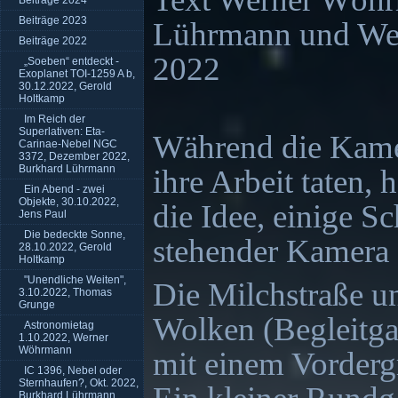
Beiträge 2024
Beiträge 2023
Lührmann und We
Beiträge 2022
2022
„Soeben“ entdeckt -
Exoplanet TOI-1259 A b,
30.12.2022, Gerold
Holtkamp
Im Reich der
Superlativen: Eta-
Während die Kame
Carinae-Nebel NGC
3372, Dezember 2022,
Burkhard Lührmann
ihre Arbeit taten,
Ein Abend - zwei
Objekte, 30.10.2022,
die Idee, einige S
Jens Paul
Die bedeckte Sonne,
stehender Kamera
28.10.2022, Gerold
Holtkamp
"Unendliche Weiten",
Die Milchstraße u
3.10.2022, Thomas
Grunge
Wolken (Begleitga
Astronomietag
1.10.2022, Werner
Wöhrmann
mit einem Vorderg
IC 1396, Nebel oder
Sternhaufen?, Okt. 2022,
Burkhard Lührmann