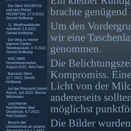
Ein kleiner Rundg
Der Stern HD189733
brachte genügend 
und sein Planet
HD189733b, 27.9.2022,
Gerold Holtkamp
Um den Vordergrun
11. Westhavelländer
Astrotreff, 3.9.2022,
Gerold Holtkamp
wir eine Taschenl
Der Weg zu meiner
eigenen Garten-
genommen.
Teleskopsäule, 8. 8.2022,
Gerold Holtkamp
NGC 6960
Die Belichtungszei
Hexenbesennebel,
August 2022, Jens Paul
Kompromiss. Eine
Barnards Stern,
13.7.2022, Gerold
Holtkamp
Licht von der Milc
Auf der Rooisand Desert
Ranch, Juli 2022, Werner
andererseits sollte
Wöhrmann
Leuchtende
möglichst punktfö
Nachtwolken über
Osnabrück, 6.7.2022,
Ralf Gysbers
Die Bilder wurden 
Besuch der
Ursulaschule an unserer
Sternwarte am 1.7.2022,